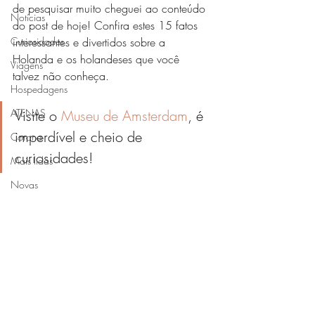
de pesquisar muito cheguei ao conteúdo 
Notícias
do post de hoje! Confira estes 15 fatos 
Curiosidades
interessantes e divertidos sobre a 
Holanda e os holandeses que você 
Viagens
talvez não conheça. 
Hospedagens
ATENAS
Visite o 
Museu de Amsterdam
, é 
imperdível e cheio de 
Corona
curiosidades!
Mais lidas
Novas