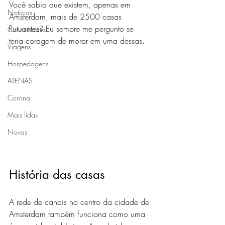
Você sabia que existem, apenas em 
Notícias
Amsterdam, mais de 2500 casas 
flutuantes? Eu sempre me pergunto se 
Curiosidades
teria coragem de morar em uma dessas. 
Viagens
Hospedagens
ATENAS
Corona
Mais lidas
Novas
História das casas
A rede de canais no centro da cidade de 
Amsterdam também funciona como uma 