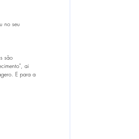
u no seu 
ms são 
ecimento", ai 
agero. E para a 