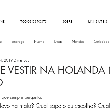
ME
TODOS OS POSTS
SOBRE
LINKS ÚTEIS
e
Emprego
Inverno
Dicas
Notícias
Curiosidad
 4, 2019
2 min read
rona
Mais lidas
Novas
E VESTIR NA HOLANDA
O
ê que sempre pergunta:
levo na mala? Qual sapato eu escolho? Qual