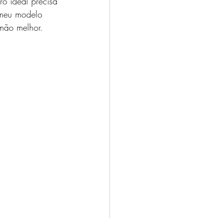
ro ideal precisa 
 meu modelo 
 mão melhor.