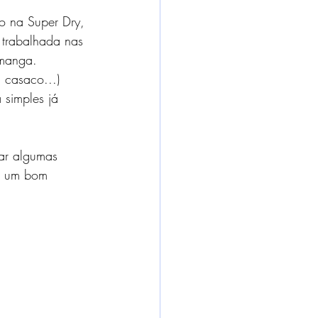
o na Super Dry, 
 trabalhada nas 
 manga. 
 casaco...) 
 simples já 
lar algumas 
m um bom 