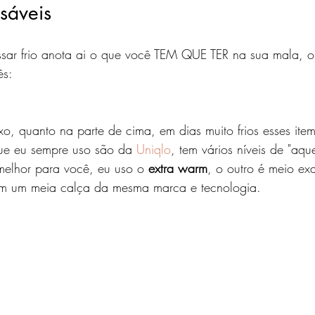
nsáveis
sar frio anota ai o que você TEM QUE TER na sua mala, o
ês:
xo, quanto na parte de cima, em dias muito frios esses ite
que eu sempre uso são da 
Uniqlo
, tem vários níveis de "aqu
melhor para você, eu uso o 
extra warm
, o outro é meio ex
ém um meia calça da mesma marca e tecnologia. 