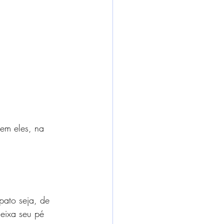
em eles, na 
pato seja, de 
deixa seu pé 