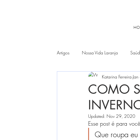
HO
Artigos
Nossa Vida Laranja
Saúd
Katarina Ferreira
Jan
Hospedagens
ATENAS
Co
COMO S
INVERN
Updated:
Nov 29, 2020
Esse post é para voc
Que roupa eu 