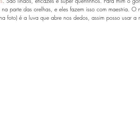
ts
. São lindos, eficazes e super quentinhos. Para mim o gor
 na parte das orelhas, e eles fazem isso com maestria. O
a na foto) é a luva que abre nos dedos, assim posso usar a