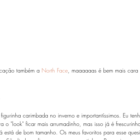
icação também a 
North Face
, maaaaaas é bem mais cara 
s
 figurinha carimbada no inverno e importantíssimos. Eu tenh
a o "look" ficar mais arrumadinho, mas isso já é frescurin
 já está de bom tamanho. Os meus favoritos para esse quesi