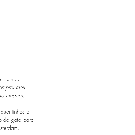
eu sempre 
comprei meu 
ção mesmo).
quentinhos e 
o do gato para 
sterdam. 